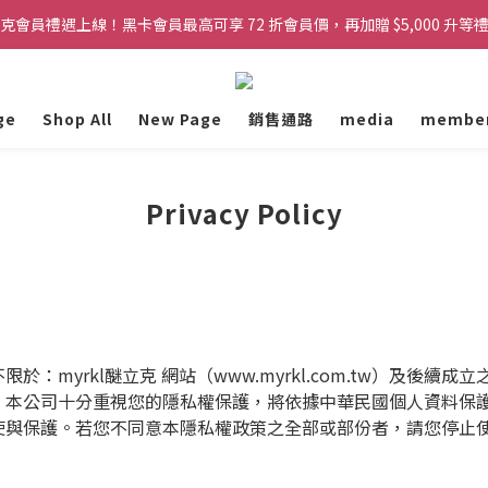
克會員禮遇上線！黑卡會員最高可享 72 折會員價，再加贈 $5,000 升等
克會員禮遇上線！黑卡會員最高可享 72 折會員價，再加贈 $5,000 升等
凡會員下單，訂單皆可享免運服務！
ge
Shop All
New Page
銷售通路
media
membe
克會員禮遇上線！黑卡會員最高可享 72 折會員價，再加贈 $5,000 升等
Privacy Policy
不限於：
myrkl
醚立克
網站（
www.myrkl.com.tw
）及後續成立
。本公司十分重視您的隱私權保護，將依據中華民國個人資料保
使與保護。若您不同意本隱私權政策之全部或部份者，請您停止