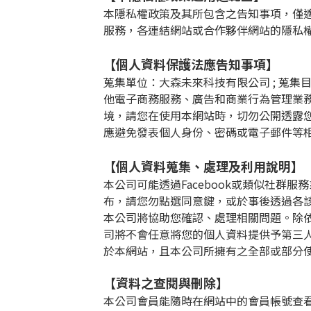
本隱私權政策及其所包含之告知事項，僅
服務，各連結網站或合作夥伴網站的隱私
【個人資料保護法應告知事項】
蒐集單位：大森未來科技有限公司
;
蒐集
他電子商務服務、廣告和商業行為管理業
境，請您在使用本網站時，切勿公開透露
應避免發表個人身份、密碼或電子郵件等
【個人資料蒐集、處理及利用說明】
本公司可能透過
Facebook
或類似社群服務
布，請您勿點選同意鍵，或於事後透過各
本公司將協助您確認、處理相關問題。除
司將不會任意將您的個人資料提供予第三
於本網站，且本公司所擁有之全部或部分
【資料之查閱與刪除】
本公司會員能隨時在網站中的會員帳號查