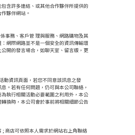
能包含許多連結、或其他合作夥伴所提供的
合作夥伴網站。
關係事務、客戶管
理與服務、網路購物及其
醒：網際網路並不是一個安全的資訊傳輸環
上公開的發言場合，如聊天室、留言版，更
活動資訊頁面，若您不同意該訊息之發
訊息。若有任何問題，仍可與本公司聯絡，
商為執行相關活動必要範圍之利用外，本公
權轉換時，本公司會於事前將相關細節公告
容
;
商店可依照本人需求於網站右上角聯絡