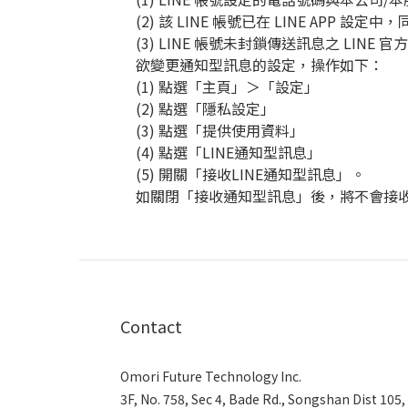
(2)
該
LINE
帳號已在
LINE APP
設定中，
(3) LINE
帳號未封鎖傳送訊息之
LINE
官方
欲變更通知型訊息的設定，操作如下：
(1)
點選「主頁」＞「設定」
(2)
點選「隱私設定」
(3)
點選「提供使用資料」
(4)
點選「
LINE
通知型訊息」
(5)
開關「接收
LINE
通知型訊息」。
如關閉「接收通知型訊息」後，將不會接
Contact
Omori Future Technology Inc.
3F, No. 758, Sec 4, Bade Rd., Songshan Dist 105,