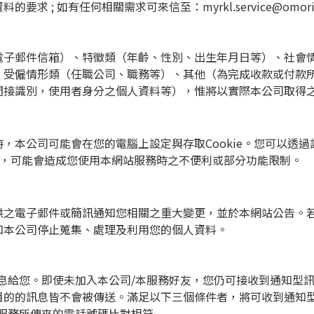
資料的要求
;
如有任何相關需求可來信至：
myrkl.service@omor
電子郵件信箱）、特徵類（年齡、性別、出生年月日等）、社會
、受僱情形類（任職公司、職務等）、其他（為完成收款或付款
間接識別，使用者身分之個人資料等），惟將以實際本公司取得
時，本公司可能會在您的電腦上設定與存取
Cookie
。您可以透過
，可能會造成您使用本網站服務時之不便利或部分功能限制。
供之電子郵件或簡訊通知您相關之重大變更，並於本網站公告。
知本公司停止蒐集、處理及利用您的個人資料。
息給您。即使未加入本公司
/
本服務好友，您仍可接收到通知型
目的的訊息皆不會被傳送。滿足以下三個條件者，將可收到通知
服務所傳來的電話號碼比對相符