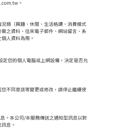
i.com.tw
。
情況類（興趣、休閒、生活格調、消費模式
所需之資料、往來電子郵件、網站留言、系
之個人資料為限。
設定您的個人電腦或上網設備，決定是否允
若您不同意該等變更或修改，請停止繼續使
訊息。本公司
/
本服務傳送之通知型訊息以對
型訊息。