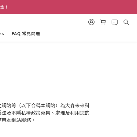
禮金！
禮金！
rs
FAQ 常見問題
禮金！
之網站等（以下合稱本網站）為大森未來科
護法及本隱私權政策蒐集、處理及利用您的
使用本網站服務。