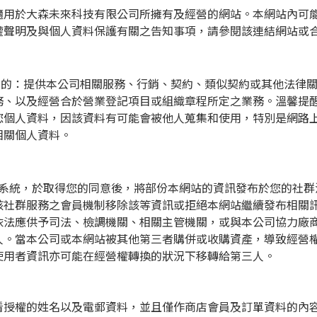
適用於大森未來科技有限公司所擁有及經營的網站。本網站內可
權聲明及與個人資料保護有關之告知事項，請參閱該連結網站或
目的：提供本公司相關服務、行銷、契約、類似契約或其他法律
務、以及經營合於營業登記項目或組織章程所定之業務。溫馨提
您個人資料，因該資料有可能會被他人蒐集和使用，特別是網路
相關個人資料。
系統，於取得您的同意後，將部份本網站的資訊發布於您的社群
該社群服務之會員機制移除該等資訊或拒絕本網站繼續發布相關
依法應供予司法、檢調機關、相關主管機關，或與本公司協力廠
人。當本公司或本網站被其他第三者購併或收購資產，導致經營
使用者資訊亦可能在經營權轉換的狀況下移轉給第三人。
看授權的姓名以及電郵資料，並且僅作商店會員及訂單資料的內