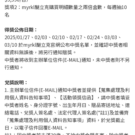
獎項2：myrkl醚立克購買明細數量之兩倍盒數，每週抽10
名
得獎公佈日期：
2025/01/27、02/03、02/10、02/17、02/24、03/03、
03/10 於myrkl醚立克官網公布中獎名單，並確認中獎者相
關資料無誤後，將另行通知贈獎。
中獎者將收到主辦單位信件(E-MAIL)通知，未中獎者則不另
行通知。
兌獎說明：
1. 主辦單位信件(E-MAIL)通知中獎者並提供【蒐集處理及利
用個人資料告知事項】、【活動領獎信函】，請中獎者填妥
中獎者姓名、身分證字號、出生年月日、贈品寄送地址、連
絡電話、兌獎人簽名處、法定代理人簽名處(*註1)及並備齊
「蒐集處理及利用個人資料告知事項」資料，於兌獎截止
日，以電子信件回覆E-MAIL。