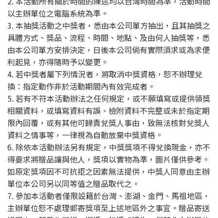
2. 本活動所有關於時間的陳述均以台灣時間為準，活動時間
以主辦單位之電腦系統為準。
3. 本抽獎活動之中獎者，悉由本公司單方抽出，且其抽獎之
具體方式、獎品、流程、時間、地點、及由何人抽獎等，悉
由本公司單方安排決定，日後本公司倘有實際須求或為求便
利起見，亦得隨時予以變更。
4. 若中獎者屬下列情況者，將取消中獎資格，恕不辦理兌
換：指定動作非於活動期間內有效完成者。
5. 若有不符本活動辦法之任何規定，或不願填寫或提供領獎
相關資料，或填寫資料有誤、檢附資料不完整或未於指定期
限內回覆，或有其他可歸責兌獎人事由，致無法核對兌獎人
資料之情事等，一律視為自動放棄中獎資格。
6. 除依本活動辦法另有規定，中獎獎項不得兌換現金，亦不
得要求將贈品讓與他人，獎項以實物為準，圖片僅供參考。
如原定獎項因不可抗拒之因素無法提供，中獎人同意由主辦
單位本公司另以同等值之贈品取代之。
7. 參加本活動者僅限設籍於台灣、澎湖、金門、馬祖地區，
主辦單位恕不處理郵寄獎項至上述地區外之事宜。贈品寄送