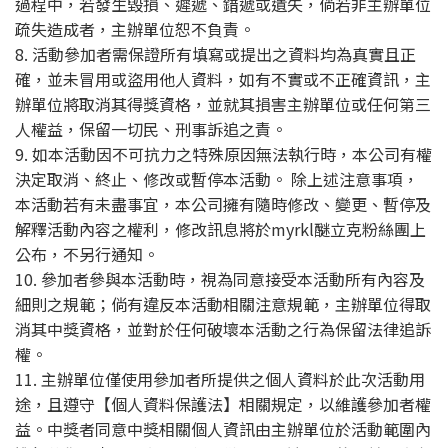
過程中，若發生毀損、遲遞、錯遞或遺失，倘若非主辦單位
疏失造成者，主辦單位恕不負責。
8. 活動參加者需保證所有填寫或提出之資料均為真實且正
確，並未冒用或盜用他人資料，如有不實或不正確資訊，主
辦單位將取消其得獎資格，並就其損害主辦單位或任何第三
人權益，保留一切民、刑事訴追之責。
9. 如本活動因不可抗力之特殊原因無法執行時，本公司有權
決定取消、終止、修改或暫停本活動。 除上述注意事項，
本活動若有未盡事宜，本公司擁有隨時修改、變更、暫停及
解釋活動內容之權利，修改訊息將於myrkl醚立克粉絲團上
公布，不另行通知。
10. 參加者參與本活動時，視為同意接受本活動所有內容及
細則之規範；倘有違反本活動相關注意規範，主辦單位得取
消其中獎資格，並對於任何破壞本活動之行為保留法律追訴
權。
11. 主辦單位僅使用參加者所提供之個人資料於此次活動用
途，且遵守【個人資料保護法】相關規定，以維護參加者權
益。中獎者同意中獎相關個人資訊由主辦單位於活動範圍內