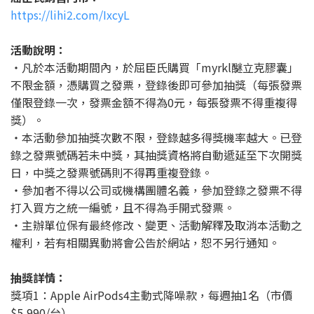
https://lihi2.com/IxcyL
活動說明：
・凡於本活動期間內，於屈臣氏購買「myrkl醚立克膠囊」
不限金額，憑購買之發票，登錄後即可參加抽獎（每張發票
僅限登錄一次，發票金額不得為0元，每張發票不得重複得
獎）。
・本活動參加抽獎次數不限，登錄越多得獎機率越大。已登
錄之發票號碼若未中獎，其抽獎資格將自動遞延至下次開獎
日，中獎之發票號碼則不得再重複登錄。
・參加者不得以公司或機構團體名義，參加登錄之發票不得
打入買方之統一編號，且不得為手開式發票。
・主辦單位保有最終修改、變更、活動解釋及取消本活動之
權利，若有相關異動將會公告於網站，恕不另行通知。
抽獎詳情：
獎項1：Apple AirPods4主動式降噪款，每週抽1名（市價
$5,990/台）