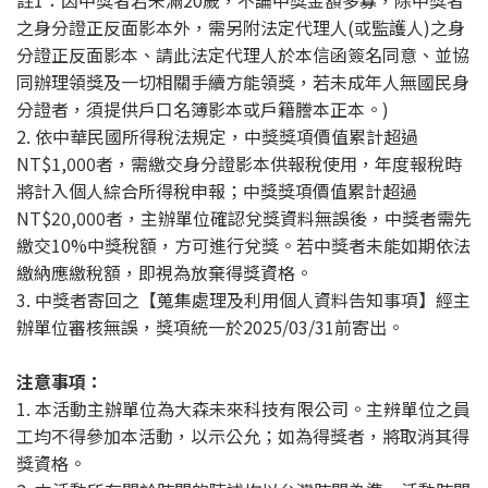
註1：因中獎者若未滿20歲，不論中獎金額多寡，除中獎者
之身分證正反面影本外，需另附法定代理人(或監護人)之身
分證正反面影本、請此法定代理人於本信函簽名同意、並協
同辦理領獎及一切相關手續方能領獎，若未成年人無國民身
分證者，須提供戶口名簿影本或戶籍謄本正本。)
2. 依中華民國所得稅法規定，中獎獎項價值累計超過
NT$1,000者，需繳交身分證影本供報稅使用，年度報稅時
將計入個人綜合所得稅申報；中獎獎項價值累計超過
NT$20,000者，主辦單位確認兌獎資料無誤後，中獎者需先
繳交10%中獎稅額，方可進行兌獎。若中獎者未能如期依法
繳納應繳稅額，即視為放棄得獎資格。
3. 中獎者寄回之【蒐集處理及利用個人資料告知事項】經主
辦單位審核無誤，獎項統一於2025/03/31前寄出。
注意事項：
1. 本活動主辦單位為大森未來科技有限公司。主辨單位之員
工均不得參加本活動，以示公允；如為得獎者，將取消其得
獎資格。