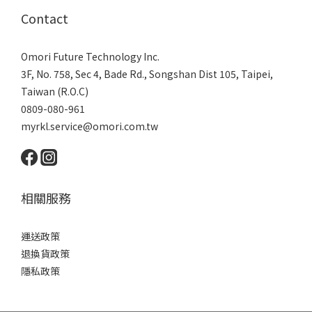
Contact
Omori Future Technology Inc.
3F, No. 758, Sec 4, Bade Rd., Songshan Dist 105, Taipei,
Taiwan (R.O.C)
0809-080-961
myrkl.service@omori.com.tw
相關服務
運送政策
退換貨政策
隱私政策