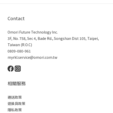
Contact
Omori Future Technology Inc.
3F, No. 758, Sec 4, Bade Rd., Songshan Dist 105, Taipei,
Taiwan (R.O.C)
0809-080-961
myrkl.service@omori.com.tw
相關服務
運送政策
退換貨政策
隱私政策