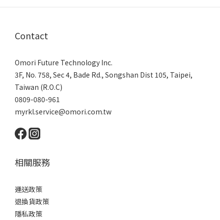
Contact
Omori Future Technology Inc.
3F, No. 758, Sec 4, Bade Rd., Songshan Dist 105, Taipei,
Taiwan (R.O.C)
0809-080-961
myrkl.service@omori.com.tw
相關服務
運送政策
退換貨政策
隱私政策