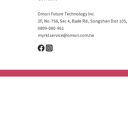
Omori Future Technology Inc.
3F, No. 758, Sec 4, Bade Rd., Songshan Dist 105,
0809-080-961
myrkl.service@omori.com.tw