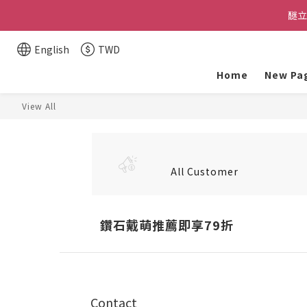
醚立
醚立
English
TWD
Home
New Pa
醚立
View All
All Customer
鑽石戴萌推薦即享79折
Contact