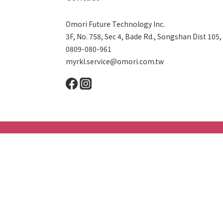
Omori Future Technology Inc.
3F, No. 758, Sec 4, Bade Rd., Songshan Dist 105,
0809-080-961
myrkl.service@omori.com.tw