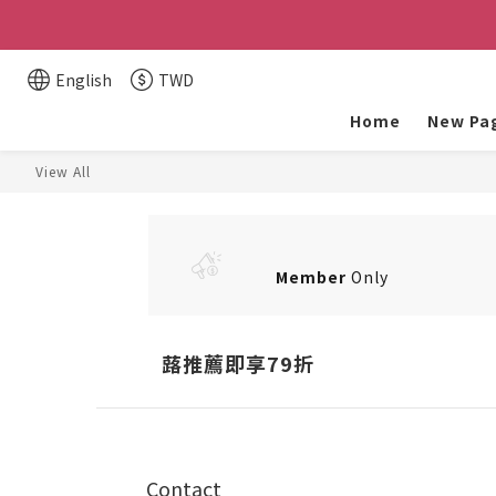
醚立
醚立
English
TWD
Home
New Pa
View All
Member
Only
蕗推薦即享79折
Contact