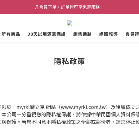
克會員禮遇上線！黑卡會員最高可享 72 折會員價，再加贈 $5,000 升等
凡會員下單，訂單皆可享免運服務！
克會員禮遇上線！黑卡會員最高可享 72 折會員價，再加贈 $5,000 升等
所有商品
30天試用滿意保證
銷售通路
媒體報導
會員
隱私政策
不限於：
myrkl
醚立克
網站（
www.myrkl.com.tw
）及後續成立
。本公司十分重視您的隱私權保護，將依據中華民國個人資料保
使與保護。若您不同意本隱私權政策之全部或部份者，請您停止