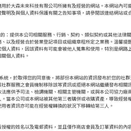
適用於大森未來科技有限公司所擁有及經營的網站。本網站內可
權聲明及與個人資料保護有關之告知事項，請參閱該連結網站或
目的：提供本公司相關服務、行銷、契約、類似契約或其他法律
務、以及經營合於營業登記項目或組織章程所定之業務。溫馨提
您個人資料，因該資料有可能會被他人蒐集和使用，特別是網路
相關個人資料。
系統，於取得您的同意後，將部份本網站的資訊發布於您的社群
該社群服務之會員機制移除該等資訊或拒絕本網站繼續發布相關
依法應供予司法、檢調機關、相關主管機關，或與本公司協力廠
人。當本公司或本網站被其他第三者購併或收購資產，導致經營
使用者資訊亦可能在經營權轉換的狀況下移轉給第三人。
看授權的姓名以及電郵資料，並且僅作商店會員及訂單資料的內