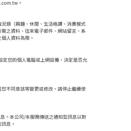
i.com.tw
。
情況類（興趣、休閒、生活格調、消費模式
所需之資料、往來電子郵件、網站留言、系
之個人資料為限。
設定您的個人電腦或上網設備，決定是否允
若您不同意該等變更或修改，請停止繼續使
訊息。本公司
/
本服務傳送之通知型訊息以對
型訊息。