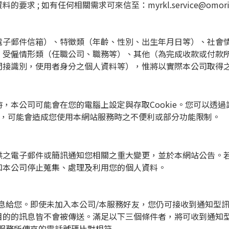
資料的要求
;
如有任何相關需求可來信至：
myrkl.service@omor
電子郵件信箱）、特徵類（年齡、性別、出生年月日等）、社會
、受僱情形類（任職公司、職務等）、其他（為完成收款或付款
間接識別，使用者身分之個人資料等），惟將以實際本公司取得
時，本公司可能會在您的電腦上設定與存取
Cookie
。您可以透過
，可能會造成您使用本網站服務時之不便利或部分功能限制。
供之電子郵件或簡訊通知您相關之重大變更，並於本網站公告。
知本公司停止蒐集、處理及利用您的個人資料。
息給您。即使未加入本公司
/
本服務好友，您仍可接收到通知型
目的的訊息皆不會被傳送。滿足以下三個條件者，將可收到通知
服務所傳來的電話號碼比對相符