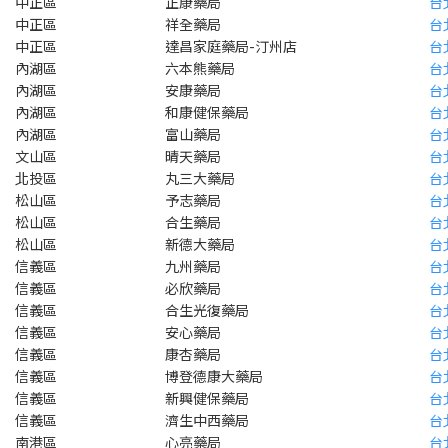
中正區
正康藥局
台
中正區
祥全藥局
台
中正區
達昌家庭藥局-汀州店
台
內湖區
六本熊藥局
台
內湖區
安康藥局
台
內湖區
和康健保藥局
台
內湖區
富山藥局
台
文山區
晴天藥局
台
北投區
丸三大藥局
台
松山區
予志藥局
台
松山區
合生藥局
台
松山區
新德大藥局
台
信義區
九州藥局
台
信義區
必欣藥局
台
信義區
合生光復藥局
台
信義區
安心藥局
台
信義區
康杏藥局
台
信義區
博登德康大藥局
台
信義區
新興健保藥局
台
信義區
濟生中西藥局
台
南港區
心亮藥局
台