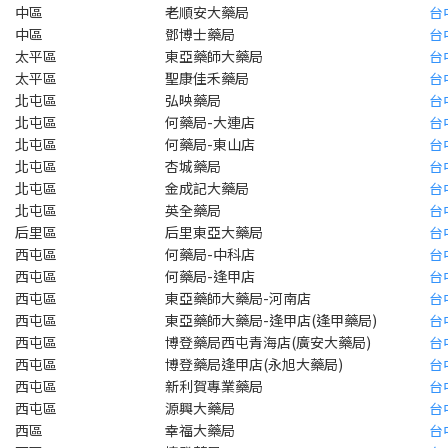
中區
老順安大藥局
台
中區
鄧博士藥局
台
太平區
東亞藥師大藥局
台
太平區
聖康佳禾藥局
台
北屯區
弘映藥局
台
北屯區
何藥局-大連店
台
北屯區
何藥局-東山店
台
北屯區
杏城藥局
台
北屯區
金成記大藥局
台
北屯區
英全藥局
台
后里區
后里東亞大藥局
台
西屯區
何藥局-中科店
台
西屯區
何藥局-逢甲店
台
西屯區
東亞藥師大藥局-河南店
台
西屯區
東亞藥師大藥局-逢甲店(逢甲藥局)
台
西屯區
博登藥局西屯青海店(廣安大藥局)
台
西屯區
博登藥局逢甲店(永旭大藥局)
台
西屯區
新利賀專業藥局
台
西屯區
源興大藥局
台
西區
幸福大藥局
台