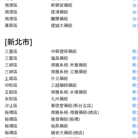
南港區
新錦安藥局
台
南港區
德鴻藥局
台
南港區
麗康藥局
台
萬華區
健誠大藥局
台
[新北市]
三重區
中華健保藥局
新
三重區
福昌藥局
新
三峽區
南雅系統-禾雅藥局
新
三峽區
南雅系統-立雅藥局
新
土城區
升立藥局
新
中和區
三越藥師藥局
新
五股區
南雅系統-水碓藥局
新
永和區
九州藥局
新
汐止區
春德堂藥局(新台五店)
新
板橋區
南雅系統-南雅藥局(總店)
新
板橋區
進發藥局(板橋)
新
板橋區
裕苠藥局
新
板橋區
鎮安大藥局(總店)
新