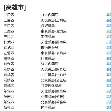
[高雄市]
三民區
丸之內藥局
高
三民區
久億藥局(正興店)
高
三民區
必好藥局
高
三民區
東京藥局-鼎力店
高
三民區
森信藥局
高
仁武區
久億藥局(霞海店)
高
仁武區
博適倫藥局
高
左營區
東京藥局-後昌店
高
左營區
翔生藥局
高
前金區
紈之內藥局
高
前鎮區
久億藥局(保泰店)
高
前鎮區
北京藥局(一心店)
高
前鎮區
北京藥局(公正店)
高
前鎮區
順康健保藥局
高
苓雅區
久億藥局(廣州店)
高
苓雅區
中美藥局(苓雅)
高
苓雅區
北京藥局(苓雅店)
高
新興區
南星藥局
高