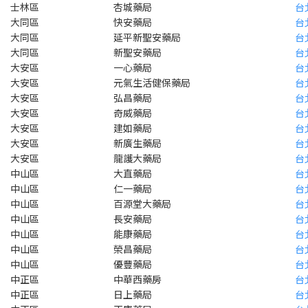
士林區
杏城藥局
台
大同區
快安藥局
台
大同區
延平新聖安藥局
台
大同區
新聖安藥局
台
大安區
一心藥局
台
大安區
元氣生活健保藥局
台
大安區
弘昌藥局
台
大安區
奇威藥局
台
大安區
建如藥局
台
大安區
新廣生藥局
台
大安區
龍護大藥局
台
中山區
大直藥局
台
中山區
仁一藥局
台
中山區
百源堂大藥局
台
中山區
長安藥局
台
中山區
能康藥局
台
中山區
榮昌藥局
台
中山區
優豐藥局
台
中正區
中華西藥房
台
中正區
日上藥局
台