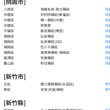
[桃園市]
八德區
南雅系統-歆文藥局
桃
中壢區
好的快藥局(幸福店)
桃
中壢區
晴一藥局(中壢)
桃
中壢區
榮善堂
桃
平鎮區
晨安藥局(博登)
桃
楊梅區
弘安藥局
桃
楊梅區
弘安藥局(2店)
桃
楊梅區
信十大藥局
桃
楊梅區
真善美藥局-楊梅店
桃
龍潭區
悅發藥局
桃
龜山區
和信藥局
桃
[新竹市]
北區
康立連鎖藥局(水田店)
新
東區
安安(光復)藥局
新
[新竹縣]