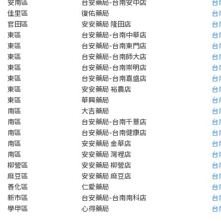
安南區
台安藥局-台南安中店
台
佳里區
復佑藥局
台
官田區
安安藥局 隆田店
台
東區
台安藥局-台南中華店
台
東區
台安藥局-台南東門店
台
東區
台安藥局-台南師大店
台
東區
台安藥局-台南崇明店
台
東區
台安藥局-台南嘉盛店
台
東區
安安藥局 裕農店
台
東區
華興藥局
台
南區
大吉藥局
台
南區
台安藥局-台南千薏店
台
南區
台安藥局-台南健康店
台
南區
安安藥局 金華店
台
南區
安安藥局 灣裡店
台
柳營區
安安藥局 柳營店
台
麻豆區
安安藥局 麻豆店
台
善化區
仁愛藥局
台
新市區
台安藥局-台南南科店
台
學甲區
心得藥局
台