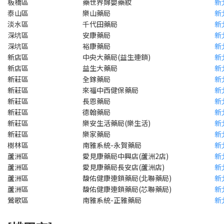
板橋區
藥世界婦嬰藥妝
新
泰山區
樂山藥局
新
淡水區
千代田藥局
新
深坑區
安康藥局
新
深坑區
裕康藥局
新
新店區
中央大藥局(益生連鎖)
新
新店區
益生大藥局
新
新莊區
全鎵藥局
新
新莊區
來福中西健保藥局
新
新莊區
長恩藥局
新
新莊區
德翰藥局
新
新莊區
樂安生活藥局(樂生活)
新
新莊區
樂家藥局
新
樹林區
南雅系統-永賀藥局
新
蘆洲區
愛見康藥局中興店(蘆洲2店)
新
蘆洲區
愛見康藥局長安店(蘆洲店)
新
蘆洲區
馥佑健康連鎖藥局(北聯藥局)
新
蘆洲區
馥佑健康連鎖藥局(芯聯藥局)
新
鶯歌區
南雅系統-正雅藥局
新