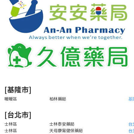
[基隆市]
暖暖區
柏林藥局
基
[台北市]
士林區
士林泰安藥局
台
士林區
天母康甯健保藥局
台