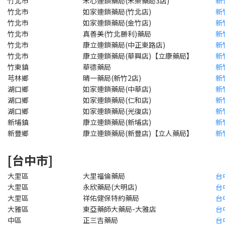
竹北市
禾心連鎖藥局(禾樂藥局3店)
新
竹北市
如家連鎖藥局(竹北店)
新
竹北市
如家連鎖藥局(金竹店)
新
竹北市
真善美(竹北勝利)藥局
新
竹北市
康立連鎖藥局(中正東路店)
新
竹北市
康立連鎖藥局(華興店)【立康藥局】
新
竹東鎮
華德藥局
新
芎林鄉
晴一藥局(新竹2店)
新
湖口鄉
如家連鎖藥局(中華店)
新
湖口鄉
如家連鎖藥局(仁和店)
新
湖口鄉
如家連鎖藥局(光復店)
新
新埔鎮
康立連鎖藥局(新埔店)
新
新豐鄉
康立連鎖藥局(新豐店)【立人藥局】
新
[台中市]
大里區
大里福倫藥局
台
大里區
永欣藥局(大明店)
台
大里區
祥佑健保特約藥局
台
大雅區
東亞藥師大藥局-大雅店
台
中區
正三吉藥局
台