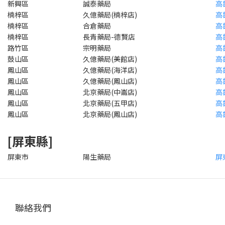
新興區
誠泰藥局
高
楠梓區
久億藥局(楠梓店)
高
楠梓區
合倉藥局
高
楠梓區
長青藥局-德賢店
高
路竹區
宗明藥局
高
鼓山區
久億藥局(美館店)
高
鳳山區
久億藥局(海洋店)
高
鳳山區
久億藥局(鳳山店)
高
鳳山區
北京藥局(中崙店)
高
鳳山區
北京藥局(五甲店)
高
鳳山區
北京藥局(鳳山店)
高
[屏東縣]
屏東市
陽生藥局
屏
聯絡我們