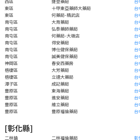
西區
捷登藥局
台
東區
十甲東亞藥師大藥局
台
東區
何藥局-精武店
台
南屯區
大育藥局
台
南屯區
弘泰藥師藥局
台
南屯區
何藥局-大墩店
台
南屯區
得安藥局
台
南屯區
博仕健保藥局
台
南屯區
誠美健保藥局
台
神岡區
春安西藥房
台
梧棲區
大芳藥局
台
梧棲區
立達大藥局
台
潭子區
成記藥局
台
豐原區
東海藥局
台
豐原區
進安藥局
台
豐原區
維立藥局
台
豐原區
豐原福倫藥局
台
[彰化縣]
二林鎮
二林福倫藥局
彰