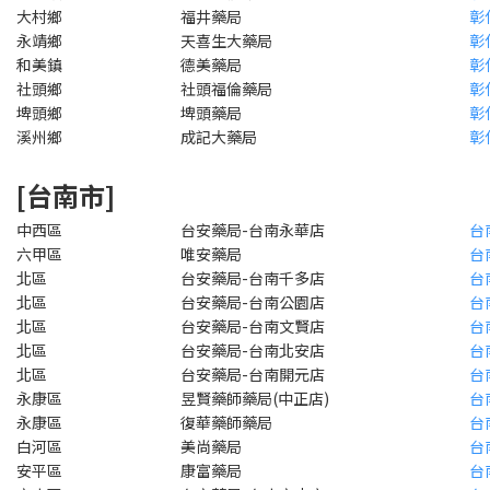
大村鄉
福井藥局
彰
永靖鄉
天喜生大藥局
彰
和美鎮
德美藥局
彰
社頭鄉
社頭福倫藥局
彰
埤頭鄉
埤頭藥局
彰
溪州鄉
成記大藥局
彰
[台南市]
中西區
台安藥局-台南永華店
台
六甲區
唯安藥局
台
北區
台安藥局-台南千多店
台
北區
台安藥局-台南公園店
台
北區
台安藥局-台南文賢店
台
北區
台安藥局-台南北安店
台
北區
台安藥局-台南開元店
台
永康區
昱賢藥師藥局(中正店)
台
永康區
復華藥師藥局
台
白河區
美尚藥局
台
安平區
康富藥局
台