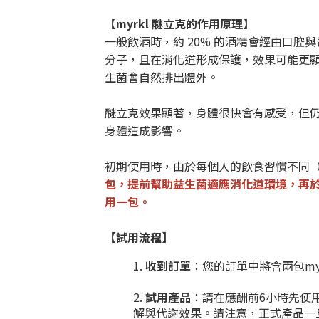
【myrkl 醚立克的作用原理】
一般飲酒時，約 20% 的酒精會經由口腔
分子，且在消化道形成保護，效果可能更顯
生菌會自然排出體外。
醚立克效果顯著，身體很快會有感受，但仍
身體造成影響。
初期使用時，由於每個人的飲食習慣不同
包，提前幫助益生菌適應消化道環境，再於
用一包。
【試用流程】
收到訂單
：您的訂單中將含兩包my
試用產品
：請在應酬前6小時先使
解與代謝效果。請注意，正式產品一