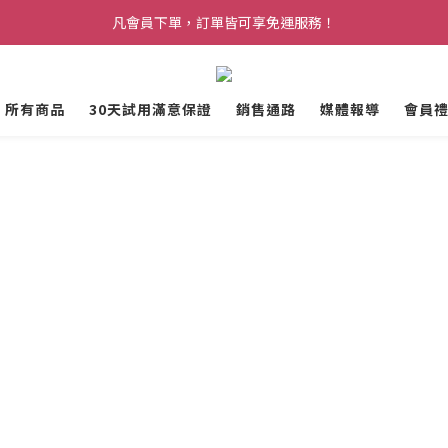
克會員禮遇上線！黑卡會員最高可享 72 折會員價，再加贈 $5,000 升等
凡會員下單，訂單皆可享免運服務！
克會員禮遇上線！黑卡會員最高可享 72 折會員價，再加贈 $5,000 升等
所有商品
30天試用滿意保證
銷售通路
媒體報導
會員