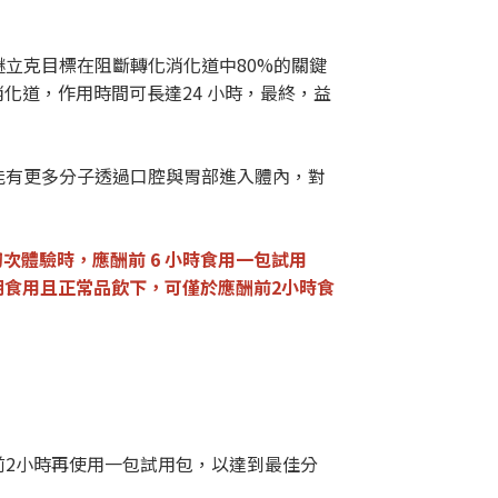
；醚立克目標在阻斷轉化消化道中80%的關鍵
化道，作用時間可長達24 小時，最終，益
可能有更多分子透過口腔與胃部進入體內，對
次體驗時，應酬前 6 小時食用一包試用
期食用且正常品飲下，可僅於應酬前2小時食
前2小時再使用一包試用包，以達到最佳分