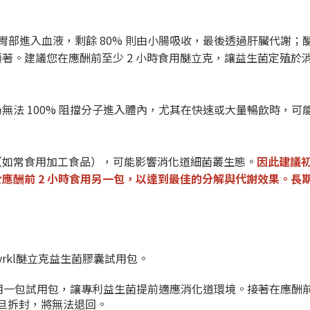
與胃部進入血液，剩餘 80% 則由小腸吸收，最後透過肝臟代謝
著。建議您在應酬前至少 2 小時食用醚立克，讓益生菌定殖於消
無法 100% 阻擋分子進入體內，尤其在快速或大量暢飲時，
（如常食用加工食品），可能影響消化道細菌叢生態。
因此建議初
應酬前 2 小時食用另一包，以達到最佳的分解與代謝效果。長
rkl醚立克益生菌膠囊試用包。
用一包試用包，讓專利益生菌提前適應消化道環境。接著在應酬
旦拆封，將無法退回。