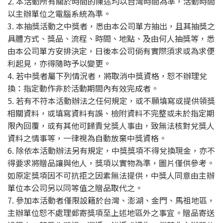
2. 本活動所有關於時間的陳述均以台灣時間為準，活動時間
以主辦單位之電腦系統為準。
3. 本抽獎活動之中獎者，悉由本公司單方抽出，且其抽獎之
具體方式、獎品、流程、時間、地點、及由何人抽獎等，悉
由本公司單方安排決定，日後本公司倘有實際須求或為求便
利起見，亦得隨時予以變更。
4. 若中獎者屬下列情況者，將取消中獎資格，恕不辦理兌
換：指定動作非於活動期間內有效完成者。
5. 若有不符本活動辦法之任何規定，或不願填寫或提供領獎
相關資料，或填寫資料有誤、檢附資料不完整或未於指定期
限內回覆，或有其他可歸責兌獎人事由，致無法核對兌獎人
資料之情事等，一律視為自動放棄中獎資格。
6. 除依本活動辦法另有規定，中獎獎項不得兌換現金，亦不
得要求將贈品讓與他人，獎項以實物為準，圖片僅供參考。
如原定獎項因不可抗拒之因素無法提供，中獎人同意由主辦
單位本公司另以同等值之贈品取代之。
7. 參加本活動者僅限設籍於台灣、澎湖、金門、馬祖地區，
主辦單位恕不處理郵寄獎項至上述地區外之事宜。贈品寄送