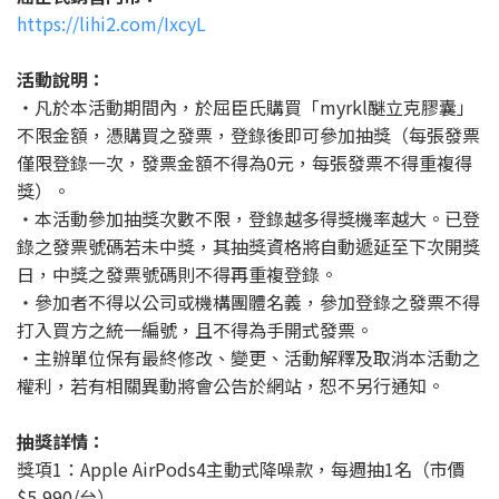
https://lihi2.com/IxcyL
活動說明：
・凡於本活動期間內，於屈臣氏購買「myrkl醚立克膠囊」
不限金額，憑購買之發票，登錄後即可參加抽獎（每張發票
僅限登錄一次，發票金額不得為0元，每張發票不得重複得
獎）。
・本活動參加抽獎次數不限，登錄越多得獎機率越大。已登
錄之發票號碼若未中獎，其抽獎資格將自動遞延至下次開獎
日，中獎之發票號碼則不得再重複登錄。
・參加者不得以公司或機構團體名義，參加登錄之發票不得
打入買方之統一編號，且不得為手開式發票。
・主辦單位保有最終修改、變更、活動解釋及取消本活動之
權利，若有相關異動將會公告於網站，恕不另行通知。
抽獎詳情：
獎項1：Apple AirPods4主動式降噪款，每週抽1名（市價
$5,990/台）