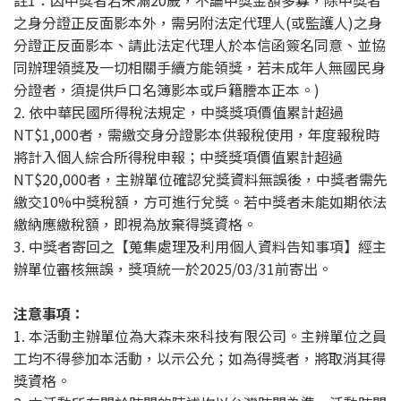
註1：因中獎者若未滿20歲，不論中獎金額多寡，除中獎者
之身分證正反面影本外，需另附法定代理人(或監護人)之身
分證正反面影本、請此法定代理人於本信函簽名同意、並協
同辦理領獎及一切相關手續方能領獎，若未成年人無國民身
分證者，須提供戶口名簿影本或戶籍謄本正本。)
2. 依中華民國所得稅法規定，中獎獎項價值累計超過
NT$1,000者，需繳交身分證影本供報稅使用，年度報稅時
將計入個人綜合所得稅申報；中獎獎項價值累計超過
NT$20,000者，主辦單位確認兌獎資料無誤後，中獎者需先
繳交10%中獎稅額，方可進行兌獎。若中獎者未能如期依法
繳納應繳稅額，即視為放棄得獎資格。
3. 中獎者寄回之【蒐集處理及利用個人資料告知事項】經主
辦單位審核無誤，獎項統一於2025/03/31前寄出。
注意事項：
1. 本活動主辦單位為大森未來科技有限公司。主辨單位之員
工均不得參加本活動，以示公允；如為得獎者，將取消其得
獎資格。