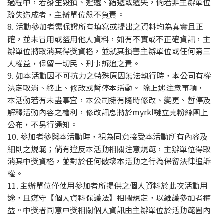
過程中，若發生毀損、遲遞、錯遞或遺失，倘若非主辦單位
疏失造成者，主辦單位恕不負責。
8. 活動參加者需保證所有填寫或提出之資料均為真實且正
確，並未冒用或盜用他人資料，如有不實或不正確資訊，主
辦單位將取消其得獎資格，並就其損害主辦單位或任何第三
人權益，保留一切民、刑事訴追之責。
9. 如本活動因不可抗力之特殊原因無法執行時，本公司有權
決定取消、終止、修改或暫停本活動。 除上述注意事項，
本活動若有未盡事宜，本公司擁有隨時修改、變更、暫停及
解釋活動內容之權利，修改訊息將於myrkl醚立克粉絲團上
公布，不另行通知。
10. 參加者參與本活動時，視為同意接受本活動所有內容及
細則之規範；倘有違反本活動相關注意規範，主辦單位得取
消其中獎資格，並對於任何破壞本活動之行為保留法律追訴
權。
11. 主辦單位僅使用參加者所提供之個人資料於此次活動用
途，且遵守【個人資料保護法】相關規定，以維護參加者權
益。中獎者同意中獎相關個人資訊由主辦單位於活動範圍內